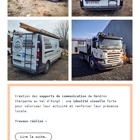
Création des de Nandron Charpente au Val d’Oingt : 
Création des
supports de communication
de Nandron
Charpente au Val d’Oingt : une
identité visuelle
forte
pour valoriser leur activité et renforcer leur présence
locale.
Travaux réalisé :
• Logo
• Carte de visite
• Dépliant 2 volets
Lire la suite…