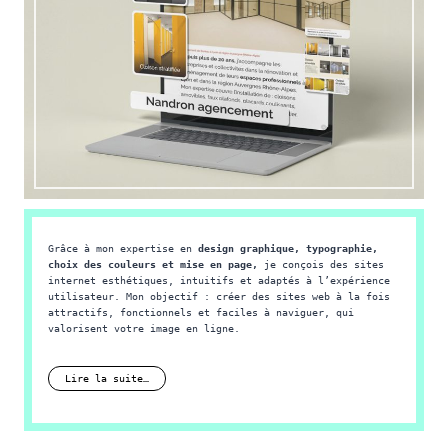
Grâce à mon expertise en je conçois des sites intern
Grâce à mon expertise en
design graphique, typographie,
choix des couleurs et mise en page,
je conçois des sites
internet esthétiques, intuitifs et adaptés à l’expérience
utilisateur. Mon objectif : créer des sites web à la fois
attractifs, fonctionnels et faciles à naviguer, qui
valorisent votre image en ligne.
Un accompagnement personnalisé est également mis en place
pour assurer le bon déroulement de votre projet et
Lire la suite…
garantir un site web performant dans la durée.
Travaux réalisé :
•
Christian Audigier